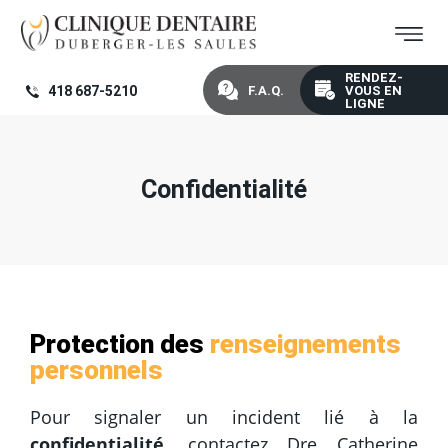
Aller au contenu principal
RENDEZ-
F.A.Q.
VOUS EN
418 687-5210
LIGNE
Confidentialité
Protection des
renseignements
personnels
Pour signaler un incident lié à la
confidentialité
, contactez Dre Catherine